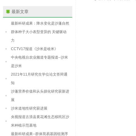
最新文章
最新科研成果：降水变化是沙蓬自然
群体种子大小表型变异的 关键驱动
力
CCTV17报道《沙米是啥米》
中央电视台农业频道专题报道--沙米
是沙米
2021年11月研究生学位论文答辩通
知
沙蓬营养价值和从头驯化研究获新进
展
沙米道地性研究获进展
央视报道古浪县黄花滩生态移民区沙
米种植示范基地
最新科研成果--群体简易基因组测序